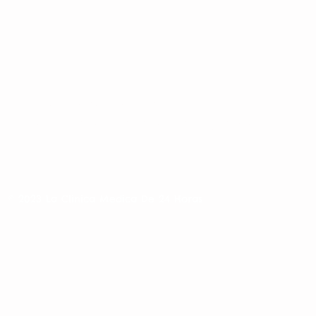
in association with
La Clinica Medica De 24 Horas
© 2023 La Clinica Medica De 24 Horas